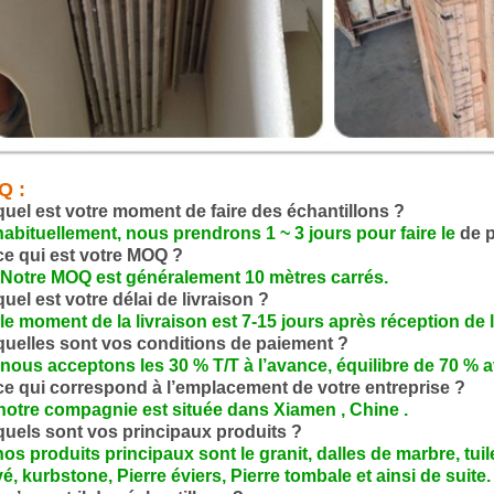
Q :
quel est votre moment de faire des échantillons ?
 habituellement, nous prendrons 1 ~ 3 jours pour faire le
de p
ce qui est votre MOQ ?
 Notre MOQ est généralement 10 mètres carrés.
quel est votre délai de livraison ?
 le moment de la livraison est 7-15 jours après réception de
quelles sont vos conditions de paiement ?
 nous acceptons les 30 % T/T à l’avance, équilibre de 70 % 
ce qui correspond à l’emplacement de votre entreprise ?
notre compagnie est située dans
Xiamen
,
Chine
.
quels sont vos principaux produits ?
 nos produits principaux sont le granit, dalles de marbre, tui
é, kurbstone, Pierre éviers, Pierre tombale et ainsi de suit