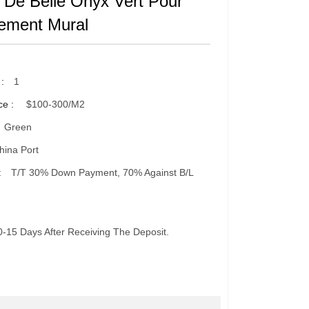
 De Belle Onyx Vert Pour
ement Mural
 :
1
ce :
$100-300/m2
Green
ina Port
:
T/T 30% Down Payment, 70% Against B/L
0-15 Days After Receiving The Deposit.