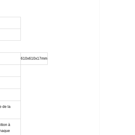
610x610x17mm
e de la
ition à
chaque