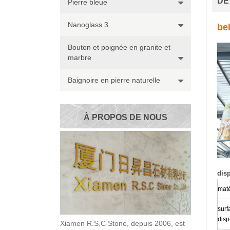
DÉ
Pierre bleue
Nanoglass 3
be
Bouton et poignée en granite et
marbre
Baignoire en pierre naturelle
À PROPOS DE NOUS
dis
maté
surf
disp
Xiamen R.S.C Stone, depuis 2006, est