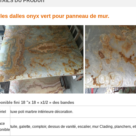
TAILS DU PRODUIT
lles dalles onyx vert pour panneau de mur.
ponible fini
18 "x 18 « x1/2 »
des bandes
riel
luxe poli marbre intérieure décoration.
ace
tuile, galette, comptoir, dessus de vanité, escalier, mur Clading, planchers, et
onible