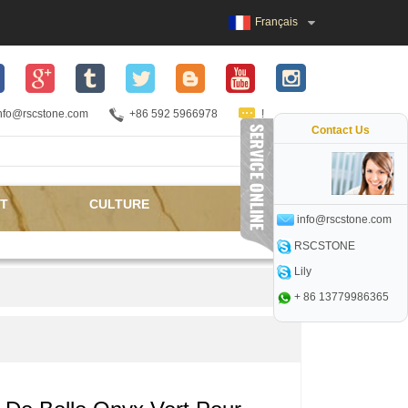
Français
nfo@rscstone.com
+86 592 5966978
!
Contact Us
T
CULTURE
info@rscstone.com
RSCSTONE
Lily
+ 86 13779986365