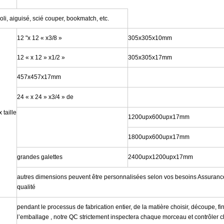
oli, aiguisé, scié couper, bookmatch, etc.
12 "x 12 « x3/8 »
305x305x10mm
12 « x 12 » x1/2 »
305x305x17mm
457x457x17mm
24 « x 24 » x3/4 »
de
 taille
1200upx600upx17mm
1800upx600upx17mm
grandes galettes
2400upx1200upx17mm
autres dimensions peuvent être personnalisées selon vos besoins Assuranc
qualité
pendant le processus de fabrication entier, de la matière choisir, découpe, fin
l’emballage , notre QC strictement inspectera chaque morceau et contrôler 