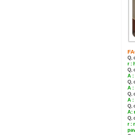
FA
Q, 
r :
Q, 
A :
Q, 
A :
Q, 
A :
Q, 
A: 
Q, 
r :
pav