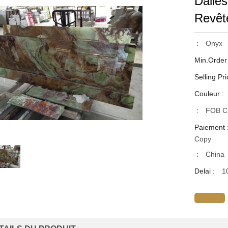
Dalles
Revêt
:
Onyx
Min.Order
Selling Pri
Couleur :
:
FOB Ch
Paiement 
Copy
:
China
Delai :
1