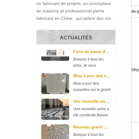
un fabricant de projets, un concepteur
de maisons et professionnel pierre
de
p
fabricant en Chine , qui aident des mil...
ACTUALITÉS
Foire de pierre du Moyen-Orient
Bonjour à tous les
amis, Je vous
Onyx
souhaite une bonne
Mise à jour des nouvelles sur le granit gris G602 ...
journée. Voici une
Mise à jour des
bonne nouvelle à
nouvelles sur le granit
partager avec vous:
gris G602 et G603
notre société
Une nouvelle usine a été construite
Bonne journée. Voici
participera à la foire
une nouvelle du
de la pierre du
Une nouvelle usine a
granit G602 et G603,
Moyen-Orient la
été construite Bonne
merci de vérifier.
semaine prochaine.
journée à tous les
G602 70 * 240up *
Nouveau granit G654 de Xiamen R.S.C Stone
La f...
amis. Notre société a
2cm 11,35 $ / m2 3
dépensé de l’argent
Bonjour à tous les