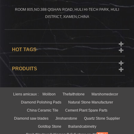
ROOM 805,NO.388 QISHAN ROAD, HULI HI-TECH PARK, HULI
DISTRICT, XIAMEN,CHINA
HOT TAGS
PRODUITS
Liens amicaux :
Molibon
Thefaithstone
Marshomedecor
Diamond Polishing Pads
Natural Stone Manufacturer
China Ceramic Tile
Cement Plant Spare Parts
Diamond saw blades
Jinshanstone
Quartz Stone Supplier
Goldtop Stone
thailandcabinetry