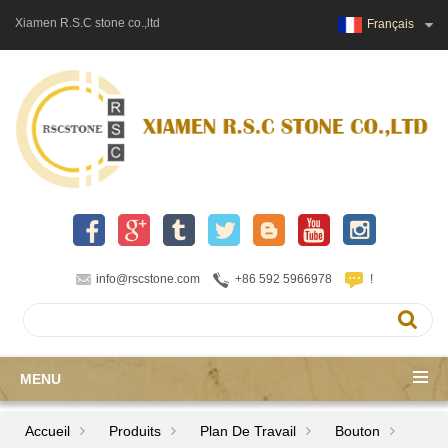
Xiamen R.S.C stone co.,ltd
Français
info@rscstone.com
+86 592 5966978
!
MENU
Accueil
Produits
Plan De Travail
Bouton