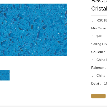
RSC18
Crista
:
RSC181
Min.Order
:
$40
Selling Pri
Couleur :
:
China 
Paiement 
:
China
Delai :
1