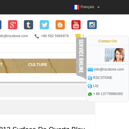
Français
nfo@rscstone.com
+86 592 5966978
!
Contact Us
T
CULTURE
info@rscstone.com
RSCSTONE
Lily
+ 86 13779986365