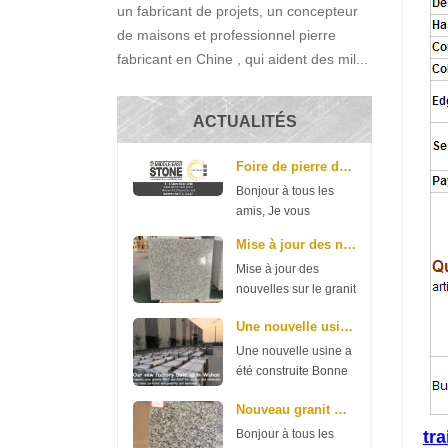
un fabricant de projets, un concepteur
de maisons et professionnel pierre
fabricant en Chine , qui aident des mil...
ACTUALITÉS
Foire de pierre du Moyen-Orient
Bonjour à tous les
amis, Je vous
souhaite une bonne
Mise à jour des nouvelles sur le granit gris G602 ...
journée. Voici une
Mise à jour des
bonne nouvelle à
nouvelles sur le granit
partager avec vous:
gris G602 et G603
notre société
Une nouvelle usine a été construite
Bonne journée. Voici
participera à la foire
une nouvelle du
de la pierre du
Une nouvelle usine a
granit G602 et G603,
Moyen-Orient la
été construite Bonne
merci de vérifier.
semaine prochaine.
journée à tous les
G602 70 * 240up *
Nouveau granit G654 de Xiamen R.S.C Stone
La f...
amis. Notre société a
2cm 11,35 $ / m2 3
dépensé de l’argent
Bonjour à tous les
tr