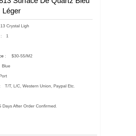
13 Surface De Quartz Bleu
l Léger
3 Crystal Ligh
 :
1
ce :
$30-55/m2
Blue
Port
:
T/T, L/C, Western Union, Paypal Etc.
5 Days After Order Confirmed.