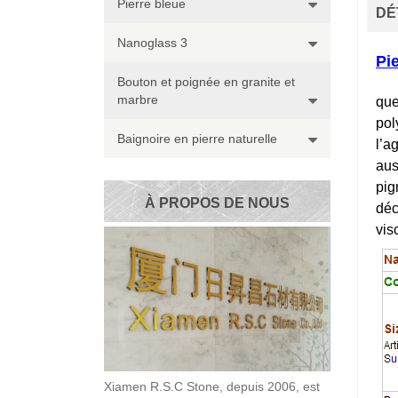
Pierre bleue
DÉ
Nanoglass 3
Pie
Bouton et poignée en granite et
marbre
que
pol
Baignoire en pierre naturelle
l’a
aus
pig
À PROPOS DE NOUS
déc
vis
Xiamen R.S.C Stone, depuis 2006, est