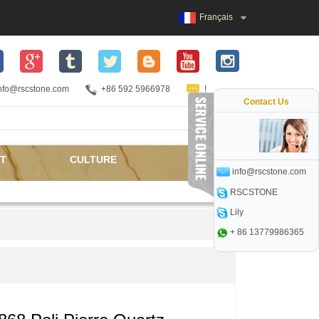
Français
nfo@rscstone.com
+86 592 5966978
!
Contact Us
T
CULTURE
info@rscstone.com
RSCSTONE
Lily
+ 86 13779986365