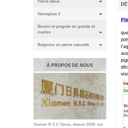
Pierre bleue
DÉ
Nanoglass 3
Pie
Bouton et poignée en granite et
marbre
que
pol
Baignoire en pierre naturelle
l’a
aus
pig
À PROPOS DE NOUS
déc
vis
Xiamen R.S.C Stone, depuis 2006, est