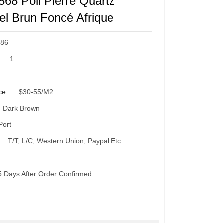
68 Poli Pierre Quartz
ciel Brun Foncé Afrique
86
 :
1
ce :
$30-55/m2
Dark Brown
Port
:
T/T, L/C, Western Union, Paypal Etc.
5 Days After Order Confirmed.