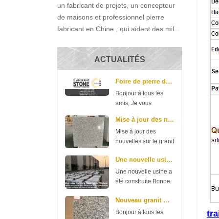
un fabricant de projets, un concepteur
de maisons et professionnel pierre
fabricant en Chine , qui aident des mil...
ACTUALITÉS
Foire de pierre du Moyen-Orient
Bonjour à tous les
amis, Je vous
souhaite une bonne
Mise à jour des nouvelles sur le granit gris G602 ...
journée. Voici une
Mise à jour des
bonne nouvelle à
nouvelles sur le granit
partager avec vous:
gris G602 et G603
notre société
Une nouvelle usine a été construite
Bonne journée. Voici
participera à la foire
une nouvelle du
de la pierre du
Une nouvelle usine a
granit G602 et G603,
Moyen-Orient la
été construite Bonne
merci de vérifier.
semaine prochaine.
journée à tous les
G602 70 * 240up *
Nouveau granit G654 de Xiamen R.S.C Stone
La f...
amis. Notre société a
2cm 11,35 $ / m2 3
dépensé de l’argent
Bonjour à tous les
tr