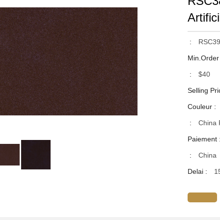
RSC38
Artifi
:
RSC39
Min.Order
:
$40
Selling Pri
Couleur :
:
China 
Paiement 
:
China
Delai :
1