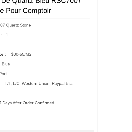
e De Quartz Bleu RSC7007
e Pour Comptoir
07 Quartz Stone
 :
1
ce :
$30-55/m2
Blue
Port
:
T/T, L/C, Western Union, Paypal Etc.
5 Days After Order Confirmed.