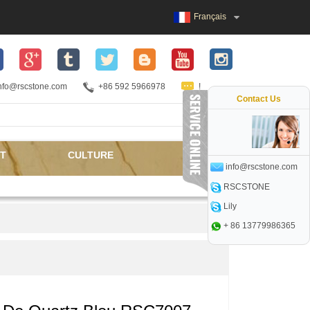
Français
nfo@rscstone.com
+86 592 5966978
!
Contact Us
T
CULTURE
info@rscstone.com
RSCSTONE
Lily
+ 86 13779986365