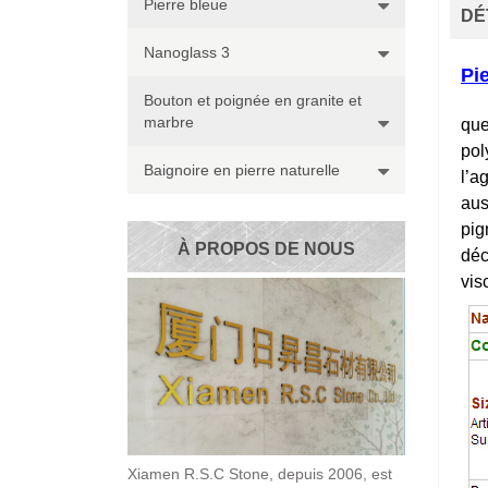
Pierre bleue
DÉ
Nanoglass 3
Pie
Bouton et poignée en granite et
marbre
que
pol
Baignoire en pierre naturelle
l’a
aus
pig
À PROPOS DE NOUS
déc
vis
Xiamen R.S.C Stone, depuis 2006, est