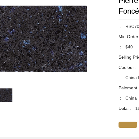
Pierr
Foncé
:
RSC70
Min.Order
:
$40
Selling Pri
Couleur :
:
China 
Paiement 
:
China
Delai :
1