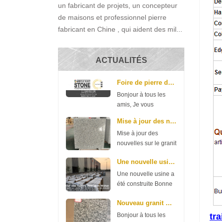
un fabricant de projets, un concepteur
de maisons et professionnel pierre
fabricant en Chine , qui aident des mil...
ACTUALITÉS
Foire de pierre du Moyen-Orient
Bonjour à tous les
amis, Je vous
souhaite une bonne
Mise à jour des nouvelles sur le granit gris G602 ...
journée. Voici une
Mise à jour des
bonne nouvelle à
nouvelles sur le granit
partager avec vous:
gris G602 et G603
notre société
Une nouvelle usine a été construite
Bonne journée. Voici
participera à la foire
une nouvelle du
de la pierre du
Une nouvelle usine a
granit G602 et G603,
Moyen-Orient la
été construite Bonne
merci de vérifier.
semaine prochaine.
journée à tous les
G602 70 * 240up *
Nouveau granit G654 de Xiamen R.S.C Stone
La f...
amis. Notre société a
2cm 11,35 $ / m2 3
dépensé de l’argent
Bonjour à tous les
tr