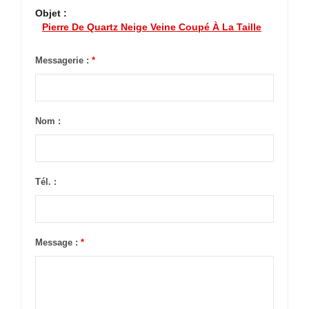
Objet :
Pierre De Quartz Neige Veine Coupé À La Taille
Messagerie :
*
Nom :
Tél. :
Message :
*