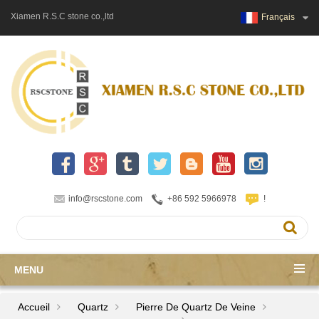
Xiamen R.S.C stone co.,ltd
Français
info@rscstone.com
+86 592 5966978
!
MENU
Accueil
Quartz
Pierre De Quartz De Veine