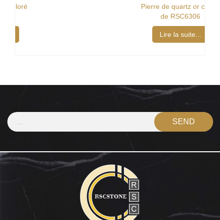
Pierre de quartz or coloré
de RSC6306
Lire la suite...