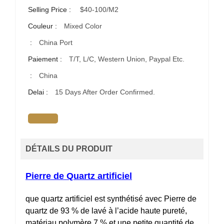
Selling Price :
$40-100/m2
Couleur :
Mixed Color
:
China Port
Paiement :
T/T, L/C, Western Union, Paypal Etc.
:
China
Delai :
15 Days After Order Confirmed.
DÉTAILS DU PRODUIT
Pierre de Quartz artificiel
que quartz artificiel est synthétisé avec Pierre de
quartz de 93 % de lavé à l’acide haute pureté,
matériau polymère 7 % et une petite quantité de