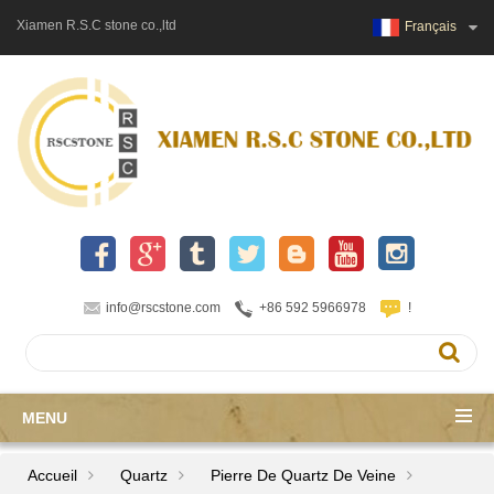
Xiamen R.S.C stone co.,ltd
Français
info@rscstone.com
+86 592 5966978
!
MENU
Accueil
Quartz
Pierre De Quartz De Veine