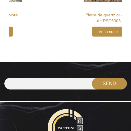
Pierre de quartz or coloré
de RSC6306
Lire la suite...