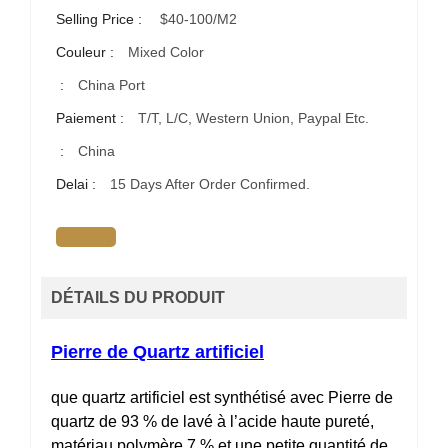
Selling Price :
$40-100/m2
Couleur :
Mixed Color
:
China Port
Paiement :
T/T, L/C, Western Union, Paypal Etc.
:
China
Delai :
15 Days After Order Confirmed.
DÉTAILS DU PRODUIT
Pierre de Quartz artificiel
que quartz artificiel est synthétisé avec Pierre de
quartz de 93 % de lavé à l’acide haute pureté,
matériau polymère 7 % et une petite quantité de